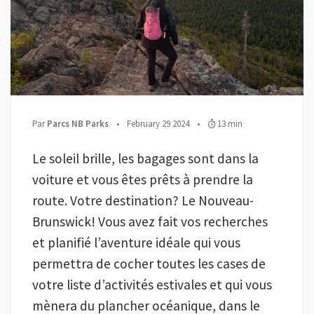
;
Publié le
;
Temps de lecture:
Par
Parcs NB Parks
•
February 29 2024
•
13 min
Le soleil brille, les bagages sont dans la
voiture et vous êtes prêts à prendre la
route. Votre destination? Le Nouveau-
Brunswick! Vous avez fait vos recherches
et planifié l’aventure idéale qui vous
permettra de cocher toutes les cases de
votre liste d’activités estivales et qui vous
mènera du plancher océanique, dans le