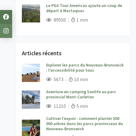
Le PGA Tour Americas ajoute un coup de
départ à Mactaquac
;
Vues;
Temps de lecture:
89550
1 min
Articles récents
Explorer les parcs du Nouveau-Brunswick
: l’accessibilité pour tous
;
Vues;
Temps de lecture:
5673
10 min
Aventure en camping Vanlife au parc
provincial Mont-Carleton
;
Vues;
Temps de lecture:
11210
5 min
Cultiver l’espoir : comment planter 500
000 arbres dans les parcs provinciaux du
Nouveau-Brunswick
;