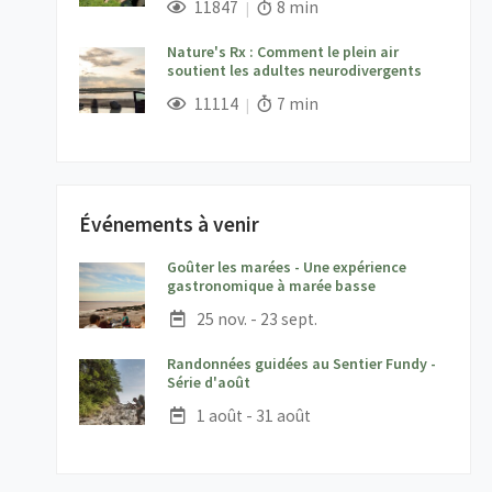
Vues;
Temps de lecture:
11847
8 min
Nature's Rx : Comment le plein air
soutient les adultes neurodivergents
;
Vues;
Temps de lecture:
11114
7 min
Événements à venir
Goûter les marées - Une expérience
;
gastronomique à marée basse
Date :
25 nov. - 23 sept.
Randonnées guidées au Sentier Fundy -
;
Série d'août
Date :
1 août - 31 août