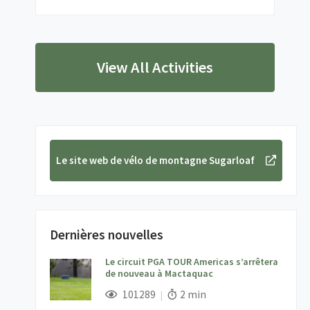
View All Activities
Le site web de vélo de montagne Sugarloaf
Dernières nouvelles
Le circuit PGA TOUR Americas s’arrêtera
de nouveau à Mactaquac
;
Vues;
Temps de lecture:
101289
2 min