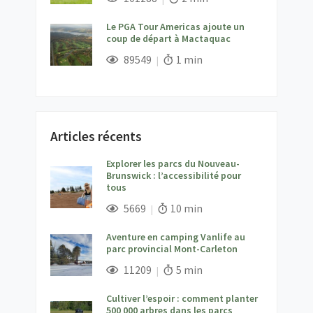
Le PGA Tour Americas ajoute un
coup de départ à Mactaquac
;
Vues;
Temps de lecture:
89549
1 min
Articles récents
Explorer les parcs du Nouveau-
Brunswick : l’accessibilité pour
tous
;
Vues;
Temps de lecture:
5669
10 min
Aventure en camping Vanlife au
parc provincial Mont-Carleton
;
Vues;
Temps de lecture:
11209
5 min
Cultiver l’espoir : comment planter
500 000 arbres dans les parcs