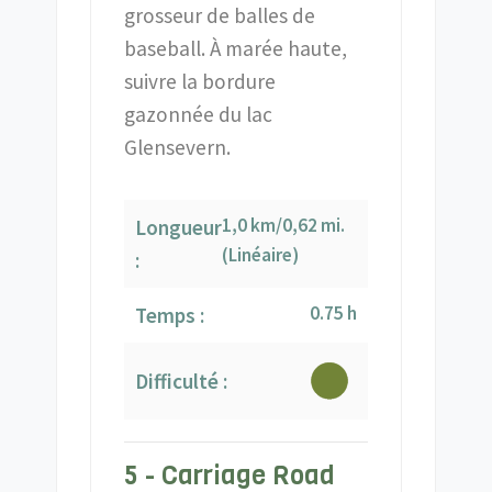
grosseur de balles de
baseball. À marée haute,
suivre la bordure
gazonnée du lac
Glensevern.
1,0 km/0,62 mi.
Longueur
(Linéaire)
:
0.75 h
Temps :
Difficulté :
5 - Carriage Road