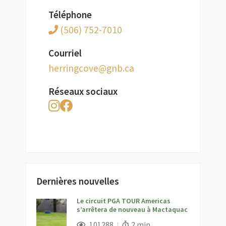
Téléphone
(506) 752-7010
Courriel
ac.bng@evocgnirreh
Réseaux sociaux
Dernières nouvelles
Le circuit PGA TOUR Americas
s’arrêtera de nouveau à Mactaquac
;
Vues;
Temps de lecture:
101288
2 min