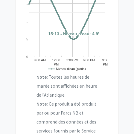
..
..
15:13 - Niveau d'eau: 4.9'
15:13 - Niveau d'eau: 4.9'
5
0
9:00 AM
12:00
3:00 PM
6:00 PM
9:00
PM
PM
Niveau d'eau (pieds)
Note:
Toutes les heures de
marée sont affichées en heure
de l'Atlantique.
Note:
Ce produit a été produit
par ou pour Parcs NB et
comprend des données et des
services fournis par le Service