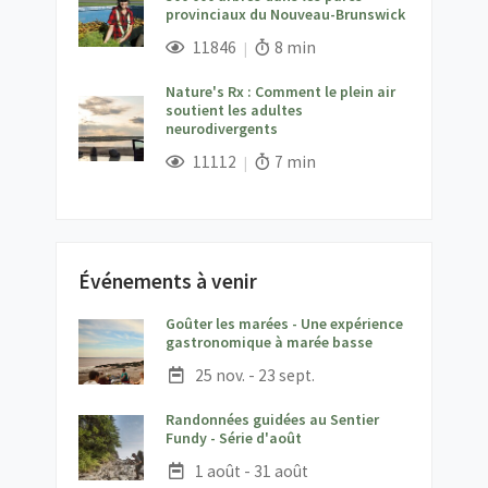
provinciaux du Nouveau-Brunswick
;
Vues;
Temps de lecture:
11846
8 min
Nature's Rx : Comment le plein air
soutient les adultes
neurodivergents
;
Vues;
Temps de lecture:
11112
7 min
Événements à venir
Goûter les marées - Une expérience
;
gastronomique à marée basse
Date :
25 nov. - 23 sept.
Randonnées guidées au Sentier
;
Fundy - Série d'août
Date :
1 août - 31 août