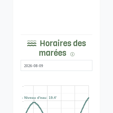
Horaires des
marées
..
09:07 - Niveau d'eau: 19.4'
09:07 - Niveau d'eau: 19.4'
..