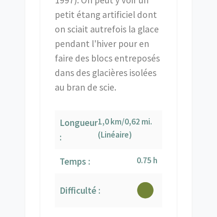
1997). On peut y voir un
petit étang artificiel dont
on sciait autrefois la glace
pendant l'hiver pour en
faire des blocs entreposés
dans des glacières isolées
au bran de scie.
1,0 km/0,62 mi.
Longueur
(Linéaire)
:
0.75 h
Temps :
Difficulté :