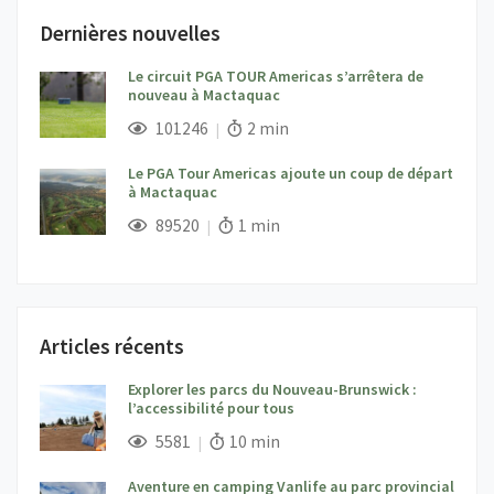
Dernières nouvelles
Le circuit PGA TOUR Americas s’arrêtera de
nouveau à Mactaquac
;
Vues;
Temps de lecture:
101246
2 min
Le PGA Tour Americas ajoute un coup de départ
à Mactaquac
;
Vues;
Temps de lecture:
89520
1 min
Articles récents
Explorer les parcs du Nouveau-Brunswick :
l’accessibilité pour tous
;
Vues;
Temps de lecture:
5581
10 min
Aventure en camping Vanlife au parc provincial