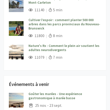
Mont-Carleton
;
Vues;
Temps de lecture:
11140
5 min
Cultiver l’espoir : comment planter 500 000
arbres dans les parcs provinciaux du Nouveau-
Brunswick
;
Vues;
Temps de lecture:
11800
8 min
Nature's Rx : Comment le plein air soutient les
adultes neurodivergents
;
Vues;
Temps de lecture:
11079
7 min
Événements à venir
Goûter les marées - Une expérience
;
gastronomique à marée basse
Date :
25 nov. - 23 sept.