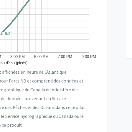
: 5.2'
: 5.2'
M
3:00 PM
5:00 PM
7:00 PM
9:00 PM
au d'eau (pieds)
affichées en heure de l'Atlantique.
 pour Parcs NB et comprend des données et
ydrographique du Canada du ministère des
n de données provenant du Service
e des Pêches et des Océans dans ce produit
 le Service hydrographique du Canada ou le
 ce produit.