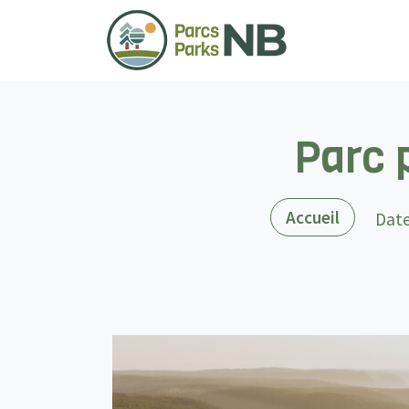
Parc 
(actif)
Accueil
Date
Skip Carousel