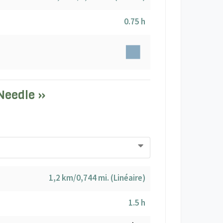
0.75 h
 Needle »
1,2 km/0,744 mi. (Linéaire)
1.5 h