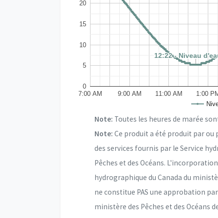
20
15
10
12:22 - Niveau d'eau
12:22 - Niveau d'eau
5
0
7:00 AM
9:00 AM
11:00 AM
1:00 P
Nive
Note:
Toutes les heures de marée sont 
Note:
Ce produit a été produit par ou
des services fournis par le Service h
Pêches et des Océans. L'incorporatio
hydrographique du Canada du ministèr
ne constitue PAS une approbation par
ministère des Pêches et des Océans de