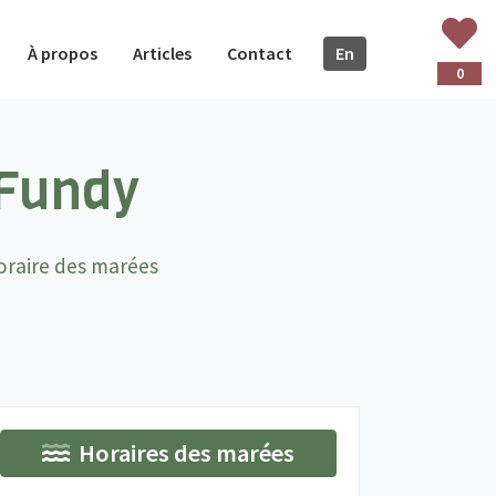
À propos
Articles
Contact
En
glish
0
 Fundy
oraire des marées
Horaires des marées