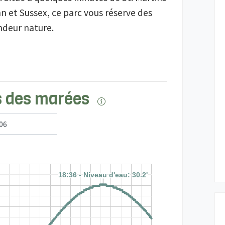
 et Sussex, ce parc vous réserve des 
ndeur nature.
 des marées
18:36 - Niveau d'eau: 30.2'
18:36 - Niveau d'eau: 30.2'