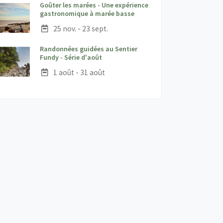
Goûter les marées - Une expérience
;
gastronomique à marée basse
Date :
25 nov. - 23 sept.
Randonnées guidées au Sentier
;
Fundy - Série d'août
Date :
1 août - 31 août