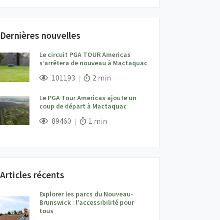
Dernières nouvelles
Le circuit PGA TOUR Americas
s’arrêtera de nouveau à Mactaquac
;
Vues;
Temps de lecture:
101193
2 min
Le PGA Tour Americas ajoute un
coup de départ à Mactaquac
;
Vues;
Temps de lecture:
89460
1 min
Articles récents
Explorer les parcs du Nouveau-
Brunswick : l’accessibilité pour
tous