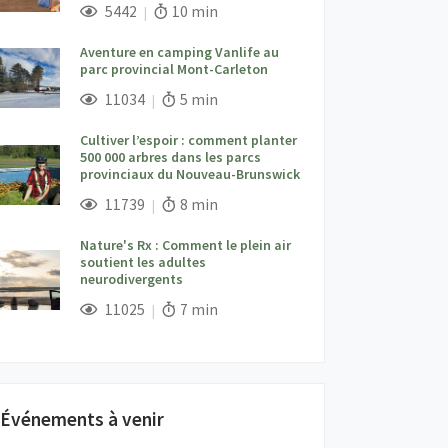
;
Vues;
Temps de lecture:
5442
10 min
Aventure en camping Vanlife au
parc provincial Mont-Carleton
;
Vues;
Temps de lecture:
11034
5 min
Cultiver l’espoir : comment planter
500 000 arbres dans les parcs
provinciaux du Nouveau-Brunswick
;
Vues;
Temps de lecture:
11739
8 min
Nature's Rx : Comment le plein air
soutient les adultes
neurodivergents
;
Vues;
Temps de lecture:
11025
7 min
Événements à venir