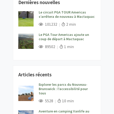
Dernières nouvelles
Le circuit PGA TOUR Americas
s’arrêtera de nouveau à Mactaquac
;
Vues;
Temps de lecture:
101232
2 min
Le PGA Tour Americas ajoute un
coup de départ à Mactaquac
;
Vues;
Temps de lecture:
89502
1 min
Articles récents
Explorer les parcs du Nouveau-
Brunswick : l’accessibilité pour
tous
;
Vues;
Temps de lecture:
5528
10 min
Aventure en camping Vanlife au