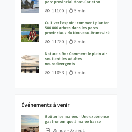
parc provincial Mont-Carleton
;
Vues;
Temps de lecture:
11100
5 min
Cultiver l’espoir : comment planter
500 000 arbres dans les parcs
provinciaux du Nouveau-Brunswick
;
Vues;
Temps de lecture:
11780
8 min
Nature's Rx : Comment le plein air
soutient les adultes
neurodivergents
;
Vues;
Temps de lecture:
11053
7 min
Événements à venir
Goûter les marées - Une expérience
;
gastronomique à marée basse
Date :
25 nov. - 23 sept.